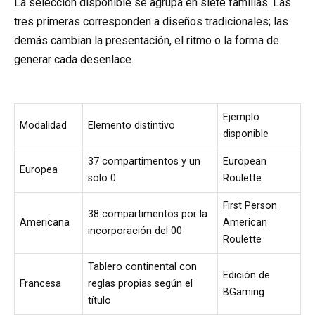
La selección disponible se agrupa en siete familias. Las
tres primeras corresponden a diseños tradicionales; las
demás cambian la presentación, el ritmo o la forma de
generar cada desenlace.
Ejemplo
Modalidad
Elemento distintivo
disponible
37 compartimentos y un
European
Europea
solo 0
Roulette
First Person
38 compartimentos por la
Americana
American
incorporación del 00
Roulette
Tablero continental con
Edición de
Francesa
reglas propias según el
BGaming
título