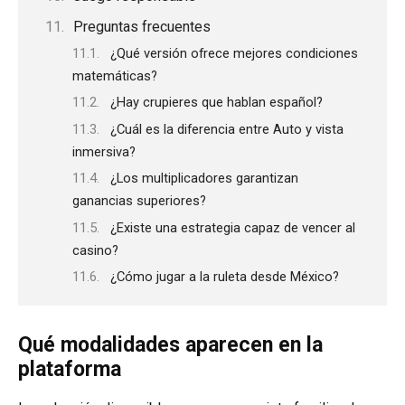
Preguntas frecuentes
¿Qué versión ofrece mejores condiciones
matemáticas?
¿Hay crupieres que hablan español?
¿Cuál es la diferencia entre Auto y vista
inmersiva?
¿Los multiplicadores garantizan
ganancias superiores?
¿Existe una estrategia capaz de vencer al
casino?
¿Cómo jugar a la ruleta desde México?
Qué modalidades aparecen en la
plataforma