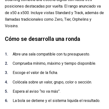
posiciones destacadas por vuelta. El rango anunciado va
de x50 a x500. Incluye vistas Standard y Track, además de
llamadas tradicionales como Zero, Tier, Orphelins y
Voisins.
Cómo se desarrolla una ronda
Abre una sala compatible con tu presupuesto.
Comprueba mínimo, máximo y tiempo disponible.
Escoge el valor de la ficha.
Colócala sobre un valor, grupo, color o sección.
Espera al aviso “no va más”.
La bola se detiene y el sistema liquida el resultado.