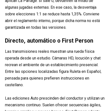
aplican La Partage: si sale 0, devuelven la mitad de
algunas jugadas externas. En ese caso, la desventaja
sobre elecciones 1:1 se reduce hasta 1,35%. Conviene
abrir el reglamento interno, porque dicha norma no está
garantizada en todas las versiones.
Directo, automático o First Person
Las transmisiones reales muestran una rueda física
operada desde un estudio. Cámaras HD, locución y chat
recrean el ambiente de un establecimiento presencial.
Entre las opciones localizadas figura Ruleta en Español,
pensada para quienes prefieren instrucciones en
castellano.
Las ediciones Auto prescinden del conductor y utilizan un
mecanismo continuo. Suelen ofrecer secuencias ágiles,