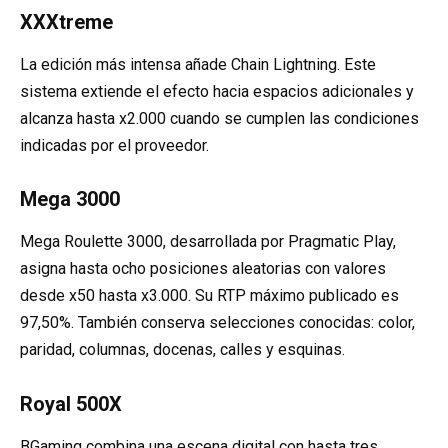
XXXtreme
La edición más intensa añade Chain Lightning. Este
sistema extiende el efecto hacia espacios adicionales y
alcanza hasta x2.000 cuando se cumplen las condiciones
indicadas por el proveedor.
Mega 3000
Mega Roulette 3000, desarrollada por Pragmatic Play,
asigna hasta ocho posiciones aleatorias con valores
desde x50 hasta x3.000. Su RTP máximo publicado es
97,50%. También conserva selecciones conocidas: color,
paridad, columnas, docenas, calles y esquinas.
Royal 500X
BGaming combina una escena digital con hasta tres