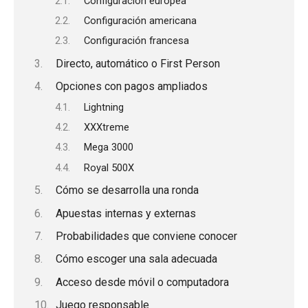
Configuración europea
Configuración americana
Configuración francesa
Directo, automático o First Person
Opciones con pagos ampliados
Lightning
XXXtreme
Mega 3000
Royal 500X
Cómo se desarrolla una ronda
Apuestas internas y externas
Probabilidades que conviene conocer
Cómo escoger una sala adecuada
Acceso desde móvil o computadora
Juego responsable