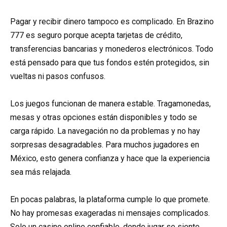
Pagar y recibir dinero tampoco es complicado. En Brazino
777 es seguro porque acepta tarjetas de crédito,
transferencias bancarias y monederos electrónicos. Todo
está pensado para que tus fondos estén protegidos, sin
vueltas ni pasos confusos.
Los juegos funcionan de manera estable. Tragamonedas,
mesas y otras opciones están disponibles y todo se
carga rápido. La navegación no da problemas y no hay
sorpresas desagradables. Para muchos jugadores en
México, esto genera confianza y hace que la experiencia
sea más relajada.
En pocas palabras, la plataforma cumple lo que promete.
No hay promesas exageradas ni mensajes complicados.
Solo un casino online confiable, donde jugar se siente