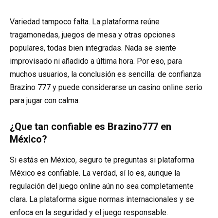
Variedad tampoco falta. La plataforma reúne
tragamonedas, juegos de mesa y otras opciones
populares, todas bien integradas. Nada se siente
improvisado ni añadido a última hora. Por eso, para
muchos usuarios, la conclusión es sencilla: de confianza
Brazino 777 y puede considerarse un casino online serio
para jugar con calma.
¿Que tan confiable es Brazino777 en
México?
Si estás en México, seguro te preguntas si plataforma
México es confiable. La verdad, sí lo es, aunque la
regulación del juego online aún no sea completamente
clara. La plataforma sigue normas internacionales y se
enfoca en la seguridad y el juego responsable.