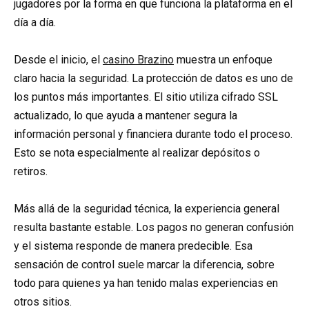
jugadores por la forma en que funciona la plataforma en el
día a día.
Desde el inicio, el
casino Brazino
muestra un enfoque
claro hacia la seguridad. La protección de datos es uno de
los puntos más importantes. El sitio utiliza cifrado SSL
actualizado, lo que ayuda a mantener segura la
información personal y financiera durante todo el proceso.
Esto se nota especialmente al realizar depósitos o
retiros.
Más allá de la seguridad técnica, la experiencia general
resulta bastante estable. Los pagos no generan confusión
y el sistema responde de manera predecible. Esa
sensación de control suele marcar la diferencia, sobre
todo para quienes ya han tenido malas experiencias en
otros sitios.