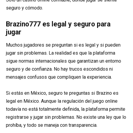
seguro y cómodo.
Brazino777 es legal y seguro para
jugar
Muchos jugadores se preguntan si es legal y si pueden
jugar sin problemas. La realidad es que la plataforma
sigue normas internacionales que garantizan un entorno
seguro y de confianza. No hay trucos escondidos ni
mensajes confusos que compliquen la experiencia.
Si estás en México, seguro te preguntas si Brazino es
legal en México. Aunque la regulación del juego online
todavía no está totalmente definida, la plataforma permite
registrarse y jugar sin problemas. No existe una ley que lo
prohíba, y todo se maneja con transparencia.