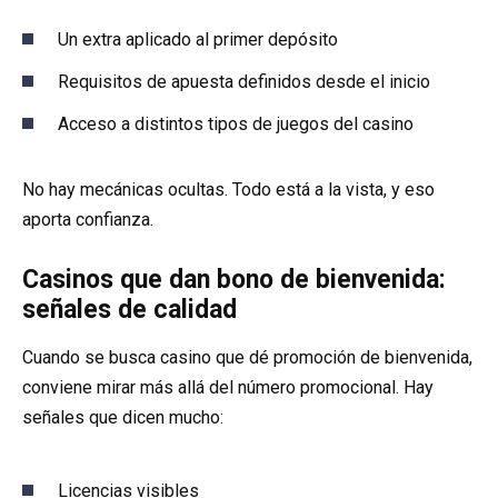
Un extra aplicado al primer depósito
Requisitos de apuesta definidos desde el inicio
Acceso a distintos tipos de juegos del casino
No hay mecánicas ocultas. Todo está a la vista, y eso
aporta confianza.
Casinos que dan bono de bienvenida:
señales de calidad
Cuando se busca casino que dé promoción de bienvenida,
conviene mirar más allá del número promocional. Hay
señales que dicen mucho:
Licencias visibles