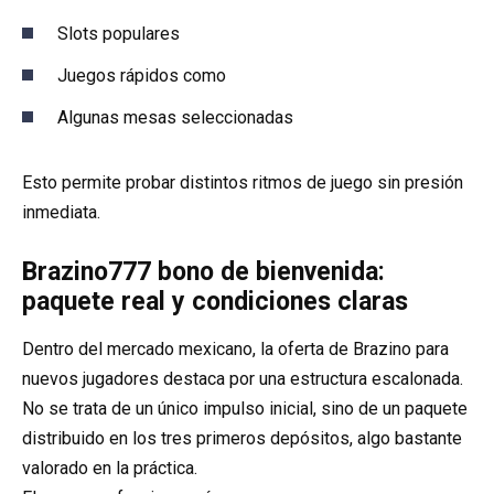
Slots populares
Juegos rápidos como
Algunas mesas seleccionadas
Esto permite probar distintos ritmos de juego sin presión
inmediata.
Brazino777 bono de bienvenida:
paquete real y condiciones claras
Dentro del mercado mexicano, la oferta de Brazino para
nuevos jugadores destaca por una estructura escalonada.
No se trata de un único impulso inicial, sino de un paquete
distribuido en los tres primeros depósitos, algo bastante
valorado en la práctica.