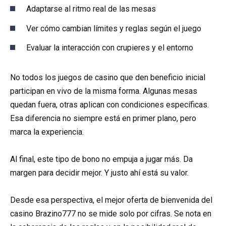
Adaptarse al ritmo real de las mesas
Ver cómo cambian límites y reglas según el juego
Evaluar la interacción con crupieres y el entorno
No todos los juegos de casino que den beneficio inicial
participan en vivo de la misma forma. Algunas mesas
quedan fuera, otras aplican con condiciones específicas.
Esa diferencia no siempre está en primer plano, pero
marca la experiencia.
Al final, este tipo de bono no empuja a jugar más. Da
margen para decidir mejor. Y justo ahí está su valor.
Desde esa perspectiva, el mejor oferta de bienvenida del
casino Brazino777 no se mide solo por cifras. Se nota en