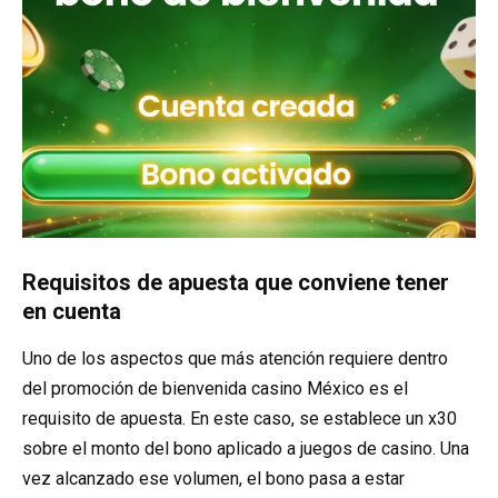
Requisitos de apuesta que conviene tener
en cuenta
Uno de los aspectos que más atención requiere dentro
del promoción de bienvenida casino México es el
requisito de apuesta. En este caso, se establece un x30
sobre el monto del bono aplicado a juegos de casino. Una
vez alcanzado ese volumen, el bono pasa a estar