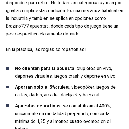
disponible para retiro. No todas las categorías ayudan por
igual a cumplir esta condición. Es una mecánica habitual en
la industria y también se aplica en opciones como
Brazino777 apuestas
, donde cada tipo de juego tiene un
peso específico claramente definido.
En la práctica, las reglas se reparten así:
No cuentan para la apuesta:
crupieres en vivo,
deportes virtuales, juegos crash y deporte en vivo
Aportan solo el 5%:
ruleta, videopóker, juegos de
cartas, dados, arcade, blackjack y baccarat
Apuestas deportivas:
se contabilizan al 400%,
únicamente en modalidad prepartido, con cuota
mínima de 1,35 y al menos cuatro eventos en el