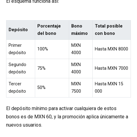
El esquema funciona así:
Porcentaje
Bono
Total posible
Depósito
del bono
máximo
con bono
Primer
MXN
100%
Hasta MXN 8000
depósito
4000
Segundo
MXN
75%
Hasta MXN 7000
depósito
4000
Tercer
MXN
Hasta MXN 15
50%
depósito
7500
000
El depósito mínimo para activar cualquiera de estos
bonos es de MXN 60, y la promoción aplica únicamente a
nuevos usuarios.