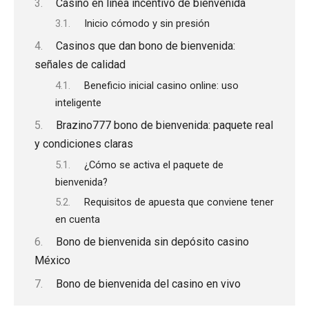
Сasino en línea incentivo de bienvenida
Inicio cómodo y sin presión
Casinos que dan bono de bienvenida:
señales de calidad
Beneficio inicial casino online: uso
inteligente
Brazino777 bono de bienvenida: paquete real
y condiciones claras
¿Cómo se activa el paquete de
bienvenida?
Requisitos de apuesta que conviene tener
en cuenta
Bono de bienvenida sin depósito casino
México
Bono de bienvenida del casino en vivo