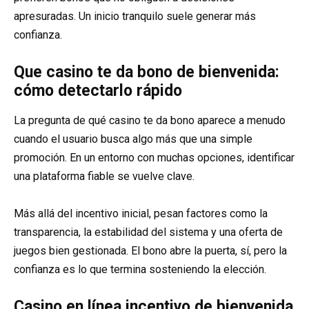
apresuradas. Un inicio tranquilo suele generar más
confianza.
Que casino te da bono de bienvenida:
cómo detectarlo rápido
La pregunta de qué casino te da bono aparece a menudo
cuando el usuario busca algo más que una simple
promoción. En un entorno con muchas opciones, identificar
una plataforma fiable se vuelve clave.
Más allá del incentivo inicial, pesan factores como la
transparencia, la estabilidad del sistema y una oferta de
juegos bien gestionada. El bono abre la puerta, sí, pero la
confianza es lo que termina sosteniendo la elección.
Сasino en línea incentivo de bienvenida