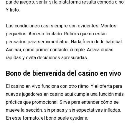
par de juegos, sentir si la plataforma resulta cómoda o no.
Y listo.
Las condiciones casi siempre son evidentes. Montos
pequeños. Acceso limitado. Retiros que no están
pensados para ser inmediatos. Nada fuera de lo habitual.
Aun así, como primer contacto, cumple. Aclara dudas
rápidas y evita decisiones apresuradas.
Bono de bienvenida del casino en vivo
El casino en vivo funciona con otro ritmo. Y el oferta para
nuevos jugadores en casino aquí cumple una función más
práctica que promocional. Sirve para entender cómo se
mueve la sección, sin prisas y sin expectativas infladas.
En este formato, el bono suele ayudar a: